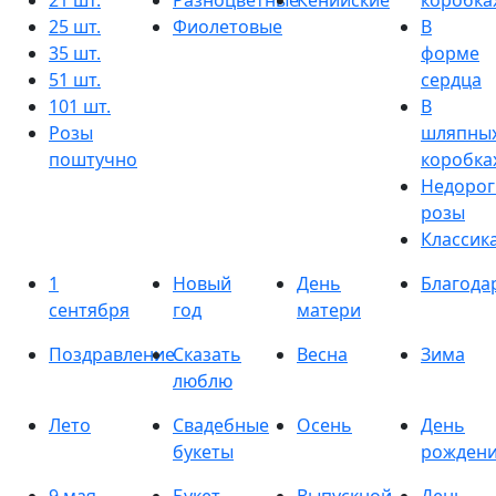
21 шт.
Разноцветные
Кенийские
коробка
25 шт.
Фиолетовые
В
35 шт.
форме
51 шт.
сердца
101 шт.
В
Розы
шляпны
поштучно
коробка
Недорог
розы
Классик
1
Новый
День
Благода
сентября
год
матери
Поздравление
Сказать
Весна
Зима
люблю
Лето
Свадебные
Осень
День
букеты
рожден