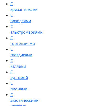
С
хризантемами
С
орхидеями
С
альстромериями
С
гортензиями
С
гвоздиками
С
каллами
С
эустомой
С
пионами
С
экзотическими