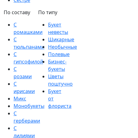
Сестре
По составу
По типу
С
Букет
ромашками
невесты
С
Шикарные
тюльпанами
Необычные
С
Полевые
гипсофилой
Бизнес-
С
букеты
розами
Цветы
С
поштучно
ирисами
Букет
Микс
от
Монобукеты
флориста
С
герберами
С
лилиями