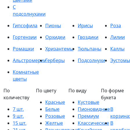
цветами
С
подсолнухами
Гипсофила
Пионы
Ирисы
Роза
Гортензии
Орхидеи
Гвоздики
Лилии
Ромашки
Хризантемы
Тюльпаны
Каллы
Альстромерии
Герберы
Подсолнухи
Эустомы
Комнатные
цветы
По
По цвету
По виду
По форме
количеству
букета
Красные
Кустовые
7 шт.
Белые
Пионовидные
В
9 шт.
Розовые
Премиум
корзина
15 шт.
Желтые
Классические
В