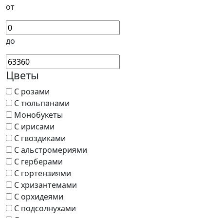
от
до
Цветы
С розами
С тюльпанами
Монобукеты
С ирисами
С гвоздиками
С альстромериями
С герберами
С гортензиями
С хризантемами
С орхидеями
С подсолнухами