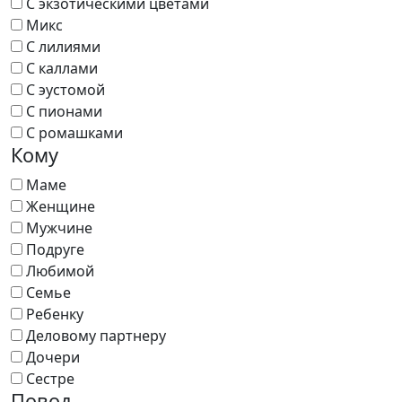
С экзотическими цветами
Микс
С лилиями
С каллами
С эустомой
С пионами
С ромашками
Кому
Маме
Женщине
Мужчине
Подруге
Любимой
Семье
Ребенку
Деловому партнеру
Дочери
Сестре
Повод