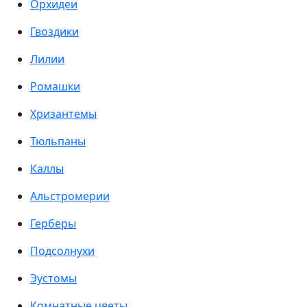
Орхидеи
Гвоздики
Лилии
Ромашки
Хризантемы
Тюльпаны
Каллы
Альстромерии
Герберы
Подсолнухи
Эустомы
Комнатные цветы