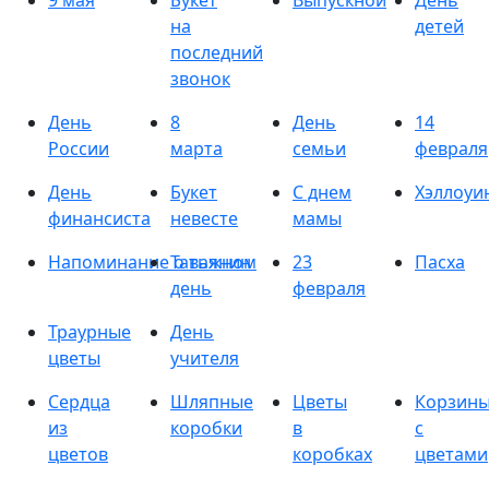
9 мая
Букет
Выпускной
День
на
детей
последний
звонок
День
8
День
14
России
марта
семьи
февраля
День
Букет
С днем
Хэллоуи
финансиста
невесте
мамы
Напоминание о важном
Татьянин
23
Пасха
день
февраля
Траурные
День
цветы
учителя
Сердца
Шляпные
Цветы
Корзин
из
коробки
в
с
цветов
коробках
цветами