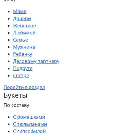
Маме
Дочери
Женщине
Любимой
Семье
Мужчине
Ребенку
Деловому партнеру
Подруге
Сестре
Перейти в раздел
Букеты
По составу
С ромашками
С тюльпанами
С гипсофилой