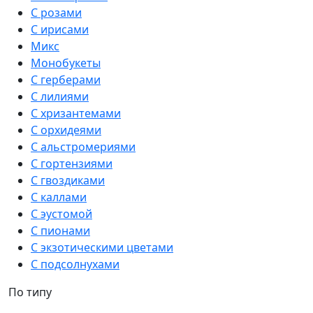
С розами
С ирисами
Микс
Монобукеты
С герберами
С лилиями
С хризантемами
С орхидеями
С альстромериями
С гортензиями
С гвоздиками
С каллами
С эустомой
С пионами
С экзотическими цветами
С подсолнухами
По типу