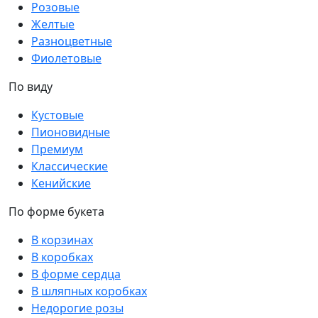
Розовые
Желтые
Разноцветные
Фиолетовые
По виду
Кустовые
Пионовидные
Премиум
Классические
Кенийские
По форме букета
В корзинах
В коробках
В форме сердца
В шляпных коробках
Недорогие розы