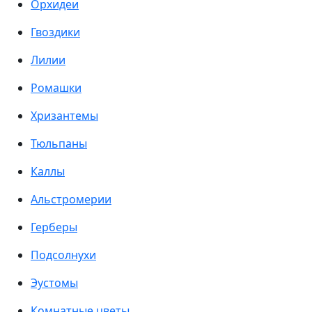
Орхидеи
Гвоздики
Лилии
Ромашки
Хризантемы
Тюльпаны
Каллы
Альстромерии
Герберы
Подсолнухи
Эустомы
Комнатные цветы