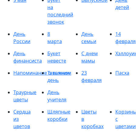
9 мая
Букет
Выпускной
День
на
детей
последний
звонок
День
8
День
14
России
марта
семьи
февраля
День
Букет
С днем
Хэллоуи
финансиста
невесте
мамы
Напоминание о важном
Татьянин
23
Пасха
день
февраля
Траурные
День
цветы
учителя
Сердца
Шляпные
Цветы
Корзин
из
коробки
в
с
цветов
коробках
цветами