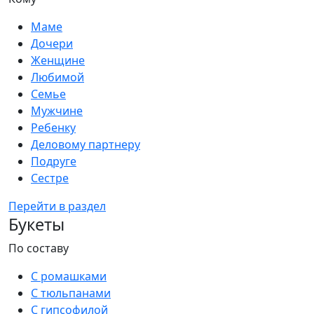
Маме
Дочери
Женщине
Любимой
Семье
Мужчине
Ребенку
Деловому партнеру
Подруге
Сестре
Перейти в раздел
Букеты
По составу
С ромашками
С тюльпанами
С гипсофилой