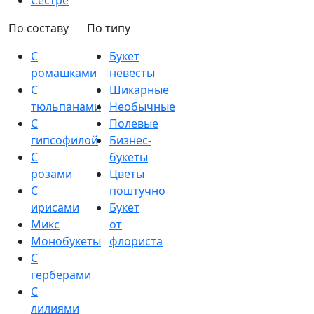
Сестре
По составу
По типу
С
Букет
ромашками
невесты
С
Шикарные
тюльпанами
Необычные
С
Полевые
гипсофилой
Бизнес-
С
букеты
розами
Цветы
С
поштучно
ирисами
Букет
Микс
от
Монобукеты
флориста
С
герберами
С
лилиями