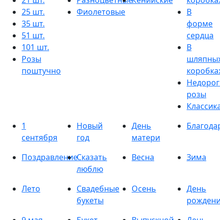
21 шт.
Разноцветные
Кенийские
коробка
25 шт.
Фиолетовые
В
35 шт.
форме
51 шт.
сердца
101 шт.
В
Розы
шляпны
поштучно
коробка
Недорог
розы
Классик
1
Новый
День
Благода
сентября
год
матери
Поздравление
Сказать
Весна
Зима
люблю
Лето
Свадебные
Осень
День
букеты
рожден