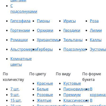
цветами
С
подсолнухами
Гипсофила
Пионы
Ирисы
Роза
Гортензии
Орхидеи
Гвоздики
Лилии
Ромашки
Хризантемы
Тюльпаны
Каллы
Альстромерии
Герберы
Подсолнухи
Эустомы
Комнатные
цветы
По
По цвету
По виду
По форме
количеству
букета
Красные
Кустовые
7 шт.
Белые
Пионовидные
В
9 шт.
Розовые
Премиум
корзина
15 шт.
Желтые
Классические
В