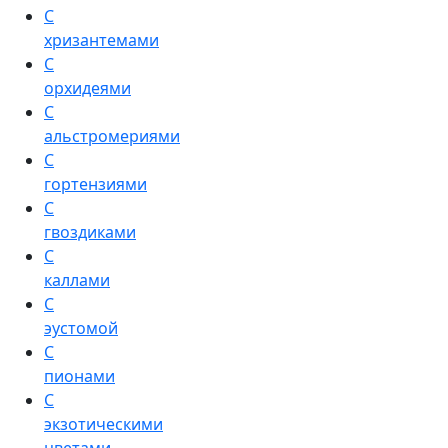
С
хризантемами
С
орхидеями
С
альстромериями
С
гортензиями
С
гвоздиками
С
каллами
С
эустомой
С
пионами
С
экзотическими