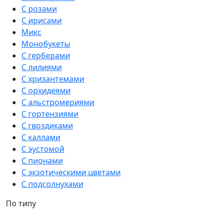
С розами
С ирисами
Микс
Монобукеты
С герберами
С лилиями
С хризантемами
С орхидеями
С альстромериями
С гортензиями
С гвоздиками
С каллами
С эустомой
С пионами
С экзотическими цветами
С подсолнухами
По типу