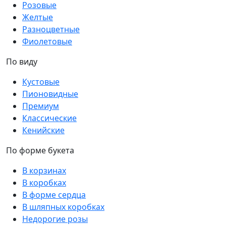
Розовые
Желтые
Разноцветные
Фиолетовые
По виду
Кустовые
Пионовидные
Премиум
Классические
Кенийские
По форме букета
В корзинах
В коробках
В форме сердца
В шляпных коробках
Недорогие розы