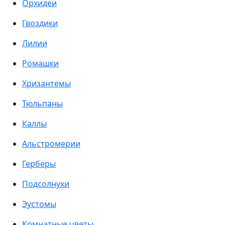
Орхидеи
Гвоздики
Лилии
Ромашки
Хризантемы
Тюльпаны
Каллы
Альстромерии
Герберы
Подсолнухи
Эустомы
Комнатные цветы