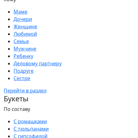
Маме
Дочери
Женщине
Любимой
Семье
Мужчине
Ребенку
Деловому партнеру
Подруге
Сестре
Перейти в раздел
Букеты
По составу
С ромашками
С тюльпанами
С гипсофилой