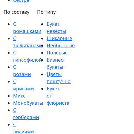
Сестре
По составу
По типу
С
Букет
ромашками
невесты
С
Шикарные
тюльпанами
Необычные
С
Полевые
гипсофилой
Бизнес-
С
букеты
розами
Цветы
С
поштучно
ирисами
Букет
Микс
от
Монобукеты
флориста
С
герберами
С
лилиями