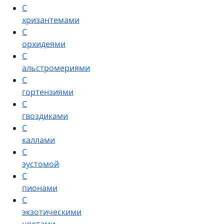
С
хризантемами
С
орхидеями
С
альстромериями
С
гортензиями
С
гвоздиками
С
каллами
С
эустомой
С
пионами
С
экзотическими