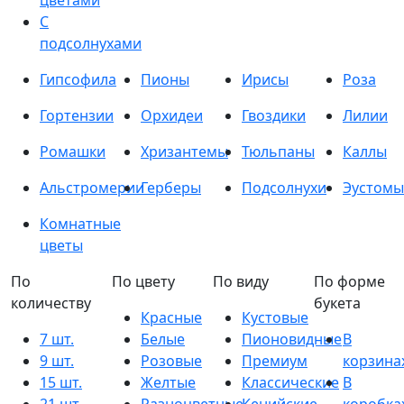
цветами
С
подсолнухами
Гипсофила
Пионы
Ирисы
Роза
Гортензии
Орхидеи
Гвоздики
Лилии
Ромашки
Хризантемы
Тюльпаны
Каллы
Альстромерии
Герберы
Подсолнухи
Эустомы
Комнатные
цветы
По
По цвету
По виду
По форме
количеству
букета
Красные
Кустовые
7 шт.
Белые
Пионовидные
В
9 шт.
Розовые
Премиум
корзина
15 шт.
Желтые
Классические
В