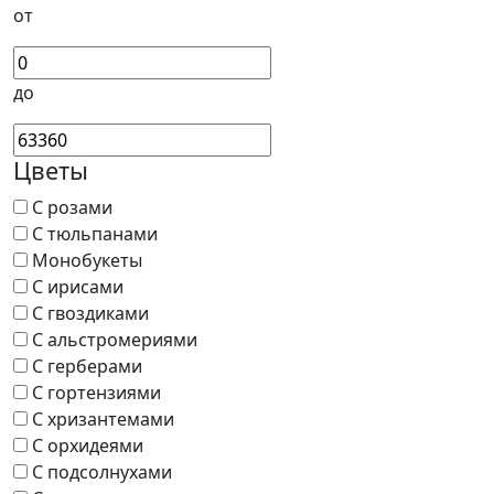
от
до
Цветы
С розами
С тюльпанами
Монобукеты
С ирисами
С гвоздиками
С альстромериями
С герберами
С гортензиями
С хризантемами
С орхидеями
С подсолнухами