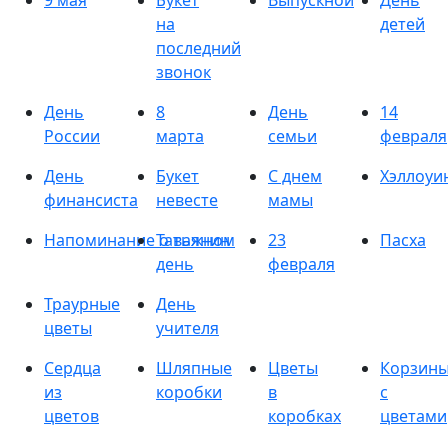
9 мая
Букет
Выпускной
День
на
детей
последний
звонок
День
8
День
14
России
марта
семьи
февраля
День
Букет
С днем
Хэллоуи
финансиста
невесте
мамы
Напоминание о важном
Татьянин
23
Пасха
день
февраля
Траурные
День
цветы
учителя
Сердца
Шляпные
Цветы
Корзин
из
коробки
в
с
цветов
коробках
цветами