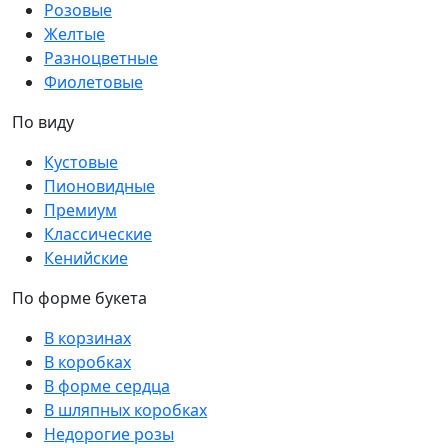
Розовые
Желтые
Разноцветные
Фиолетовые
По виду
Кустовые
Пионовидные
Премиум
Классические
Кенийские
По форме букета
В корзинах
В коробках
В форме сердца
В шляпных коробках
Недорогие розы