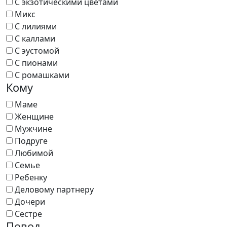
С экзотическими цветами
Микс
С лилиями
С каллами
С эустомой
С пионами
С ромашками
Кому
Маме
Женщине
Мужчине
Подруге
Любимой
Семье
Ребенку
Деловому партнеру
Дочери
Сестре
Повод