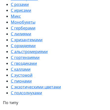
С розами
С ирисами
Микс
Монобукеты
С герберами
С лилиями
С хризантемами
С орхидеями
С альстромериями
С гортензиями
С гвоздиками
С каллами
С эустомой
С пионами
С экзотическими цветами
С подсолнухами
По типу