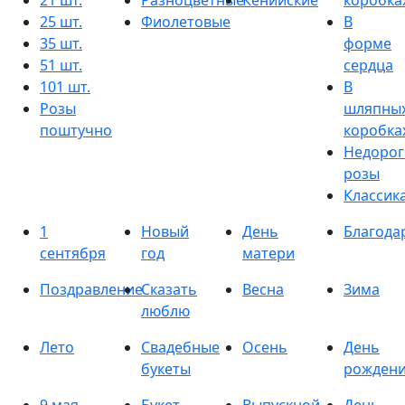
21 шт.
Разноцветные
Кенийские
коробка
25 шт.
Фиолетовые
В
35 шт.
форме
51 шт.
сердца
101 шт.
В
Розы
шляпны
поштучно
коробка
Недорог
розы
Классик
1
Новый
День
Благода
сентября
год
матери
Поздравление
Сказать
Весна
Зима
люблю
Лето
Свадебные
Осень
День
букеты
рожден