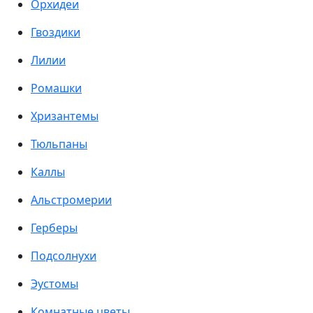
Орхидеи
Гвоздики
Лилии
Ромашки
Хризантемы
Тюльпаны
Каллы
Альстромерии
Герберы
Подсолнухи
Эустомы
Комнатные цветы