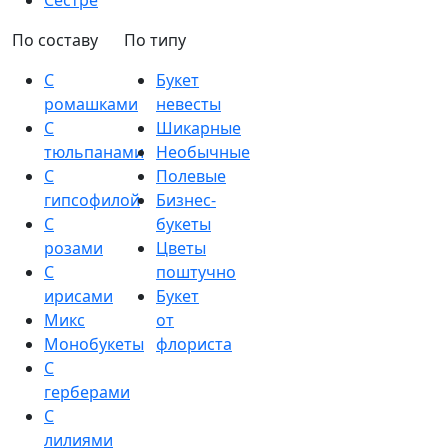
Сестре
По составу
По типу
С
Букет
ромашками
невесты
С
Шикарные
тюльпанами
Необычные
С
Полевые
гипсофилой
Бизнес-
С
букеты
розами
Цветы
С
поштучно
ирисами
Букет
Микс
от
Монобукеты
флориста
С
герберами
С
лилиями