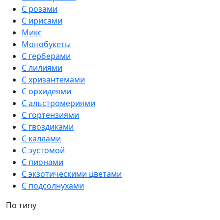
С розами
С ирисами
Микс
Монобукеты
С герберами
С лилиями
С хризантемами
С орхидеями
С альстромериями
С гортензиями
С гвоздиками
С каллами
С эустомой
С пионами
С экзотическими цветами
С подсолнухами
По типу