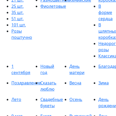
21 шт.
Разноцветные
Кенийские
коробка
25 шт.
Фиолетовые
В
35 шт.
форме
51 шт.
сердца
101 шт.
В
Розы
шляпны
поштучно
коробка
Недорог
розы
Классик
1
Новый
День
Благода
сентября
год
матери
Поздравление
Сказать
Весна
Зима
люблю
Лето
Свадебные
Осень
День
букеты
рожден