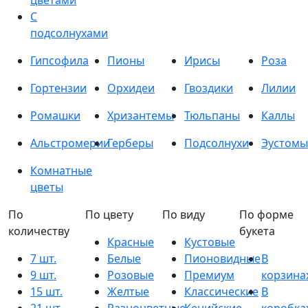
цветами
С
подсолнухами
Гипсофила
Пионы
Ирисы
Роза
Гортензии
Орхидеи
Гвоздики
Лилии
Ромашки
Хризантемы
Тюльпаны
Каллы
Альстромерии
Герберы
Подсолнухи
Эустомы
Комнатные
цветы
По
По цвету
По виду
По форме
количеству
букета
Красные
Кустовые
7 шт.
Белые
Пионовидные
В
9 шт.
Розовые
Премиум
корзина
15 шт.
Желтые
Классические
В