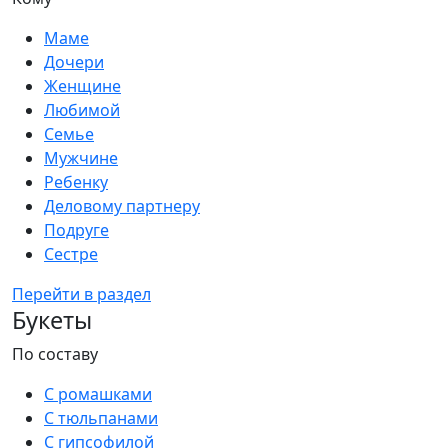
Маме
Дочери
Женщине
Любимой
Семье
Мужчине
Ребенку
Деловому партнеру
Подруге
Сестре
Перейти в раздел
Букеты
По составу
С ромашками
С тюльпанами
С гипсофилой