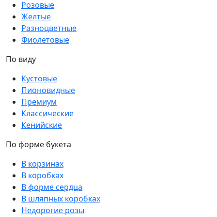
Розовые
Желтые
Разноцветные
Фиолетовые
По виду
Кустовые
Пионовидные
Премиум
Классические
Кенийские
По форме букета
В корзинах
В коробках
В форме сердца
В шляпных коробках
Недорогие розы