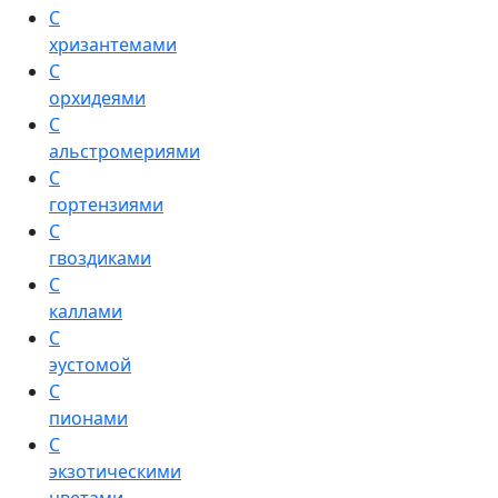
С
хризантемами
С
орхидеями
С
альстромериями
С
гортензиями
С
гвоздиками
С
каллами
С
эустомой
С
пионами
С
экзотическими