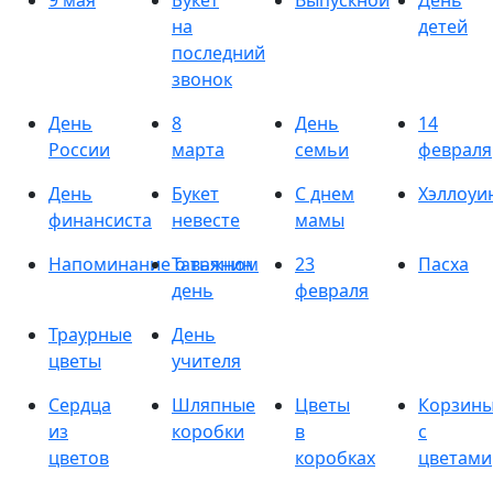
9 мая
Букет
Выпускной
День
на
детей
последний
звонок
День
8
День
14
России
марта
семьи
февраля
День
Букет
С днем
Хэллоуи
финансиста
невесте
мамы
Напоминание о важном
Татьянин
23
Пасха
день
февраля
Траурные
День
цветы
учителя
Сердца
Шляпные
Цветы
Корзин
из
коробки
в
с
цветов
коробках
цветами