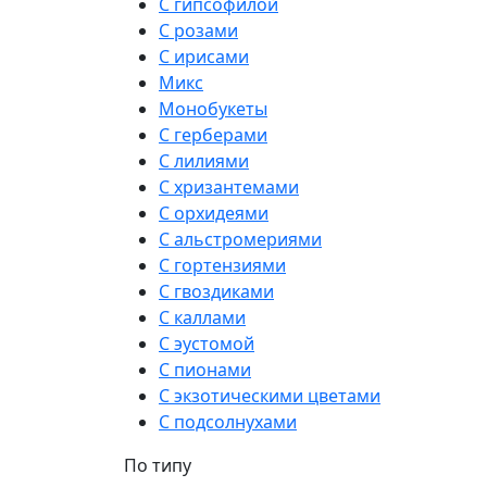
С гипсофилой
С розами
С ирисами
Микс
Монобукеты
С герберами
С лилиями
С хризантемами
С орхидеями
С альстромериями
С гортензиями
С гвоздиками
С каллами
С эустомой
С пионами
С экзотическими цветами
С подсолнухами
По типу