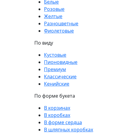
Белые
Розовые
Желтые
Разноцветные
Фиолетовые
По виду
Кустовые
Пионовидные
Премиум
Классические
Кенийские
По форме букета
В корзинах
В коробках
В форме сердца
В шляпных коробках