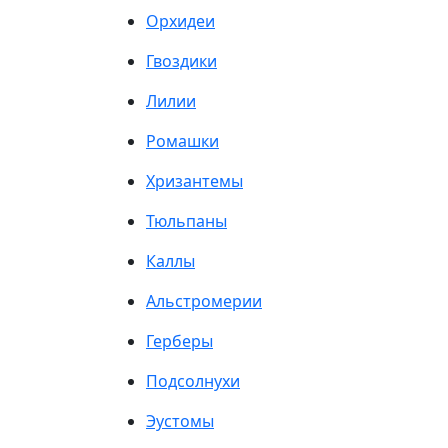
Орхидеи
Гвоздики
Лилии
Ромашки
Хризантемы
Тюльпаны
Каллы
Альстромерии
Герберы
Подсолнухи
Эустомы