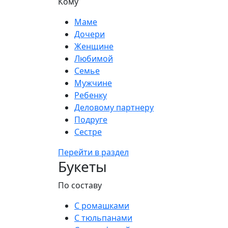
Кому
Маме
Дочери
Женщине
Любимой
Семье
Мужчине
Ребенку
Деловому партнеру
Подруге
Сестре
Перейти в раздел
Букеты
По составу
С ромашками
С тюльпанами