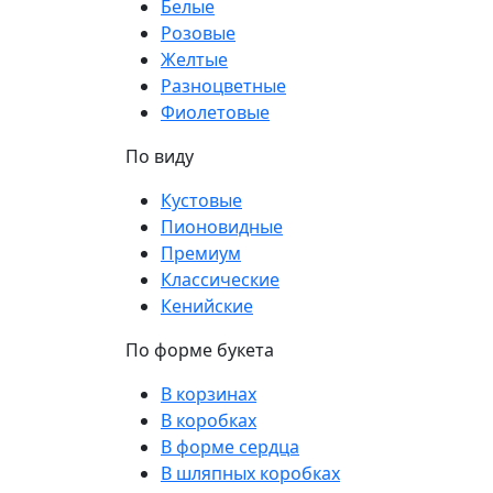
Белые
Розовые
Желтые
Разноцветные
Фиолетовые
По виду
Кустовые
Пионовидные
Премиум
Классические
Кенийские
По форме букета
В корзинах
В коробках
В форме сердца
В шляпных коробках