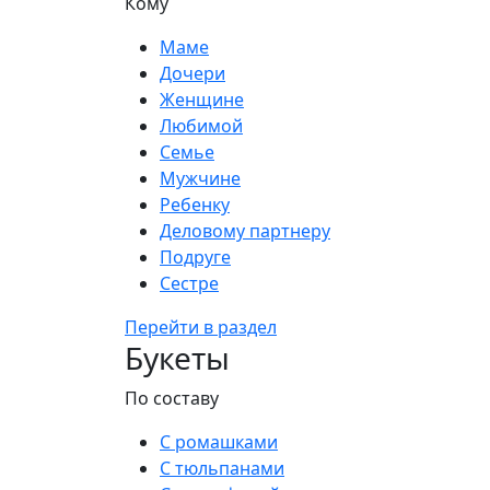
Кому
Маме
Дочери
Женщине
Любимой
Семье
Мужчине
Ребенку
Деловому партнеру
Подруге
Сестре
Перейти в раздел
Букеты
По составу
С ромашками
С тюльпанами