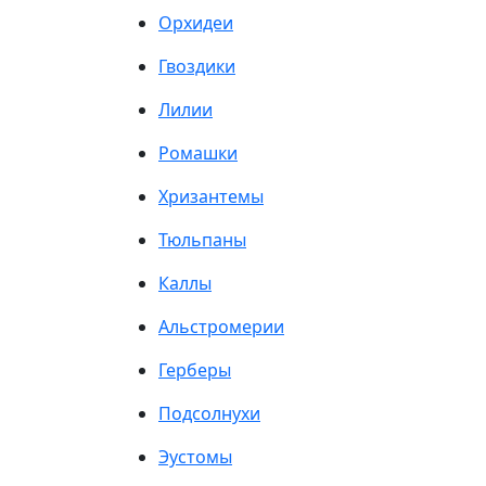
Орхидеи
Гвоздики
Лилии
Ромашки
Хризантемы
Тюльпаны
Каллы
Альстромерии
Герберы
Подсолнухи
Эустомы