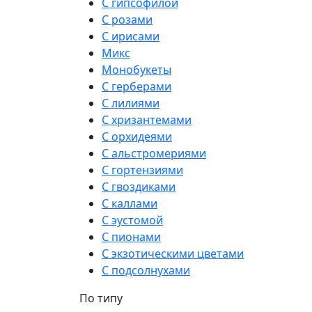
С гипсофилой
С розами
С ирисами
Микс
Монобукеты
С герберами
С лилиями
С хризантемами
С орхидеями
С альстромериями
С гортензиями
С гвоздиками
С каллами
С эустомой
С пионами
С экзотическими цветами
С подсолнухами
По типу