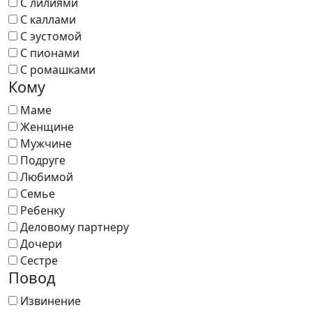
С лилиями
С каллами
С эустомой
С пионами
С ромашками
Кому
Маме
Женщине
Мужчине
Подруге
Любимой
Семье
Ребенку
Деловому партнеру
Дочери
Сестре
Повод
Извинение