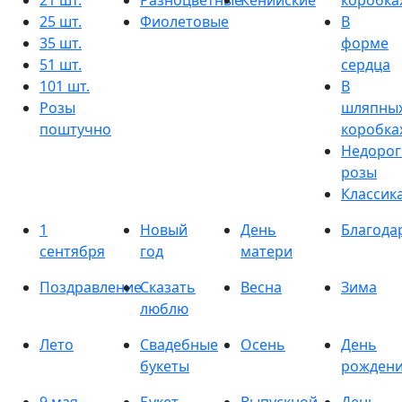
21 шт.
Разноцветные
Кенийские
коробка
25 шт.
Фиолетовые
В
35 шт.
форме
51 шт.
сердца
101 шт.
В
Розы
шляпны
поштучно
коробка
Недорог
розы
Классик
1
Новый
День
Благода
сентября
год
матери
Поздравление
Сказать
Весна
Зима
люблю
Лето
Свадебные
Осень
День
букеты
рожден