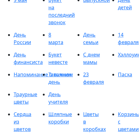
9 мая
Букет
Выпускной
День
на
детей
последний
звонок
День
8
День
14
России
марта
семьи
февраля
День
Букет
С днем
Хэллоуи
финансиста
невесте
мамы
Напоминание о важном
Татьянин
23
Пасха
день
февраля
Траурные
День
цветы
учителя
Сердца
Шляпные
Цветы
Корзин
из
коробки
в
с
цветов
коробках
цветами