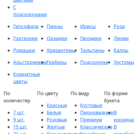
цветами
С
подсолнухами
Гипсофила
Пионы
Ирисы
Роза
Гортензии
Орхидеи
Гвоздики
Лилии
Ромашки
Хризантемы
Тюльпаны
Каллы
Альстромерии
Герберы
Подсолнухи
Эустомы
Комнатные
цветы
По
По цвету
По виду
По форме
количеству
букета
Красные
Кустовые
7 шт.
Белые
Пионовидные
В
9 шт.
Розовые
Премиум
корзина
15 шт.
Желтые
Классические
В