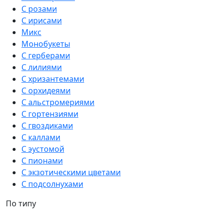
С розами
С ирисами
Микс
Монобукеты
С герберами
С лилиями
С хризантемами
С орхидеями
С альстромериями
С гортензиями
С гвоздиками
С каллами
С эустомой
С пионами
С экзотическими цветами
С подсолнухами
По типу