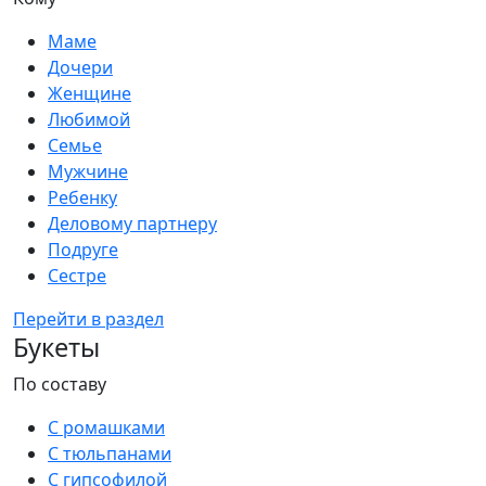
Маме
Дочери
Женщине
Любимой
Семье
Мужчине
Ребенку
Деловому партнеру
Подруге
Сестре
Перейти в раздел
Букеты
По составу
С ромашками
С тюльпанами
С гипсофилой