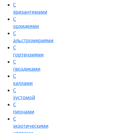
С
хризантемами
С
орхидеями
С
альстромериями
С
гортензиями
С
гвоздиками
С
каллами
С
эустомой
С
пионами
С
экзотическими