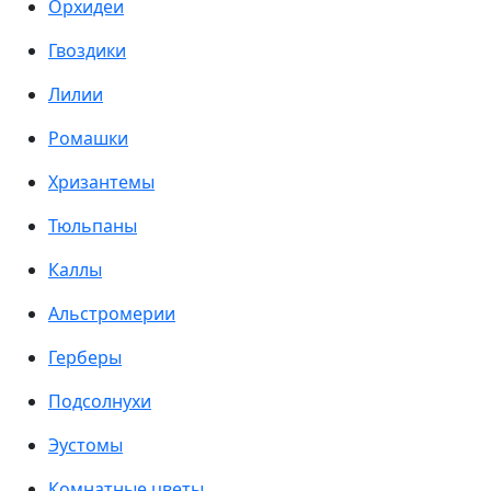
Орхидеи
Гвоздики
Лилии
Ромашки
Хризантемы
Тюльпаны
Каллы
Альстромерии
Герберы
Подсолнухи
Эустомы
Комнатные цветы