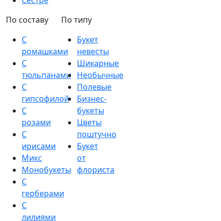
Сестре
По составу
По типу
С
Букет
ромашками
невесты
С
Шикарные
тюльпанами
Необычные
С
Полевые
гипсофилой
Бизнес-
С
букеты
розами
Цветы
С
поштучно
ирисами
Букет
Микс
от
Монобукеты
флориста
С
герберами
С
лилиями