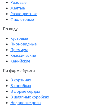
Розовые
Желтые
Разноцветные
Фиолетовые
По виду
Кустовые
Пионовидные
Премиум
Классические
Кенийские
По форме букета
В корзинах
В коробках
В форме сердца
В шляпных коробках
Недорогие розы