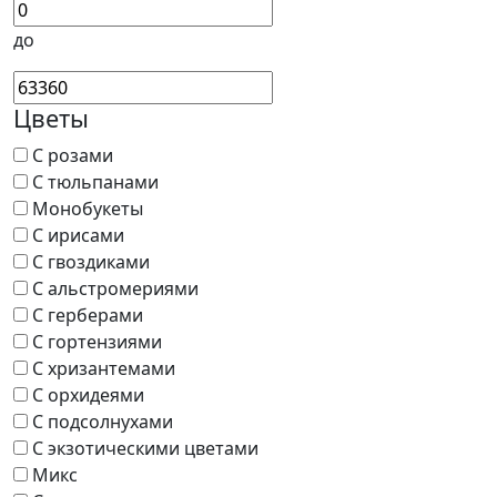
до
Цветы
С розами
С тюльпанами
Монобукеты
С ирисами
С гвоздиками
С альстромериями
С герберами
С гортензиями
С хризантемами
С орхидеями
С подсолнухами
С экзотическими цветами
Микс