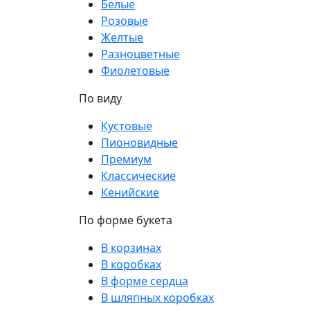
Белые
Розовые
Желтые
Разноцветные
Фиолетовые
По виду
Кустовые
Пионовидные
Премиум
Классические
Кенийские
По форме букета
В корзинах
В коробках
В форме сердца
В шляпных коробках