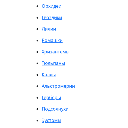
Орхидеи
Гвоздики
Лилии
Ромашки
Хризантемы
Тюльпаны
Каллы
Альстромерии
Герберы
Подсолнухи
Эустомы