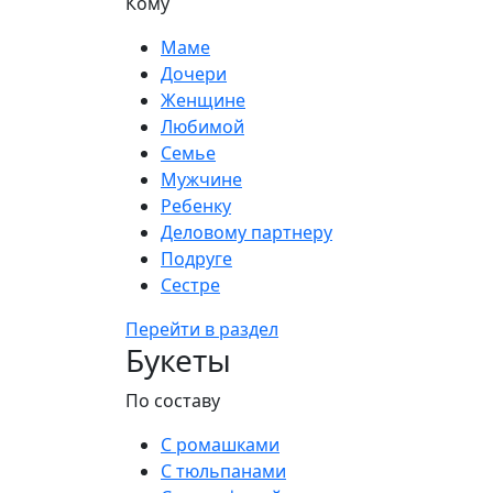
Кому
Маме
Дочери
Женщине
Любимой
Семье
Мужчине
Ребенку
Деловому партнеру
Подруге
Сестре
Перейти в раздел
Букеты
По составу
С ромашками
С тюльпанами