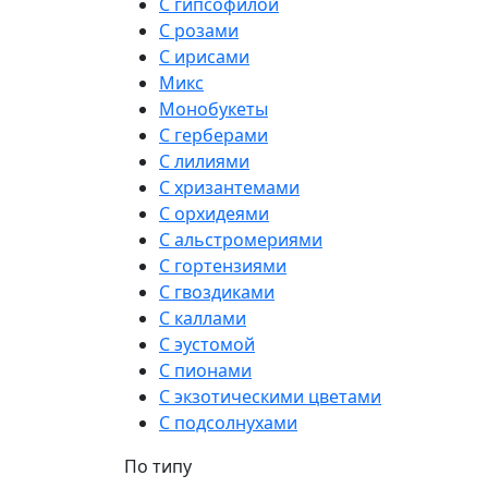
С гипсофилой
С розами
С ирисами
Микс
Монобукеты
С герберами
С лилиями
С хризантемами
С орхидеями
С альстромериями
С гортензиями
С гвоздиками
С каллами
С эустомой
С пионами
С экзотическими цветами
С подсолнухами
По типу