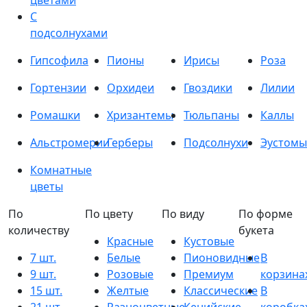
цветами
С
подсолнухами
Гипсофила
Пионы
Ирисы
Роза
Гортензии
Орхидеи
Гвоздики
Лилии
Ромашки
Хризантемы
Тюльпаны
Каллы
Альстромерии
Герберы
Подсолнухи
Эустомы
Комнатные
цветы
По
По цвету
По виду
По форме
количеству
букета
Красные
Кустовые
7 шт.
Белые
Пионовидные
В
9 шт.
Розовые
Премиум
корзина
15 шт.
Желтые
Классические
В