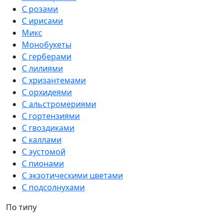
С розами
С ирисами
Микс
Монобукеты
С герберами
С лилиями
С хризантемами
С орхидеями
С альстромериями
С гортензиями
С гвоздиками
С каллами
С эустомой
С пионами
С экзотическими цветами
С подсолнухами
По типу