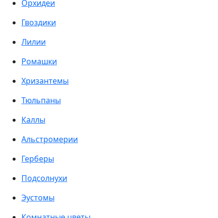
Орхидеи
Гвоздики
Лилии
Ромашки
Хризантемы
Тюльпаны
Каллы
Альстромерии
Герберы
Подсолнухи
Эустомы
Комнатные цветы