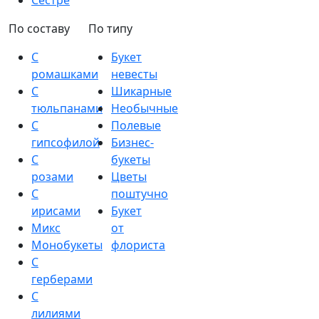
Сестре
По составу
По типу
С
Букет
ромашками
невесты
С
Шикарные
тюльпанами
Необычные
С
Полевые
гипсофилой
Бизнес-
С
букеты
розами
Цветы
С
поштучно
ирисами
Букет
Микс
от
Монобукеты
флориста
С
герберами
С
лилиями