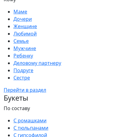
Маме
Дочери
Женщине
Любимой
Семье
Мужчине
Ребенку
Деловому партнеру
Подруге
Сестре
Перейти в раздел
Букеты
По составу
С ромашками
С тюльпанами
С гипсофилой