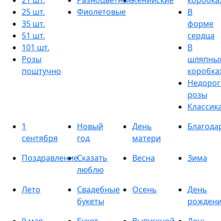
21 шт.
Разноцветные
Кенийские
коробка
25 шт.
Фиолетовые
В
35 шт.
форме
51 шт.
сердца
101 шт.
В
Розы
шляпны
поштучно
коробка
Недорог
розы
Классик
1
Новый
День
Благода
сентября
год
матери
Поздравление
Сказать
Весна
Зима
люблю
Лето
Свадебные
Осень
День
букеты
рожден