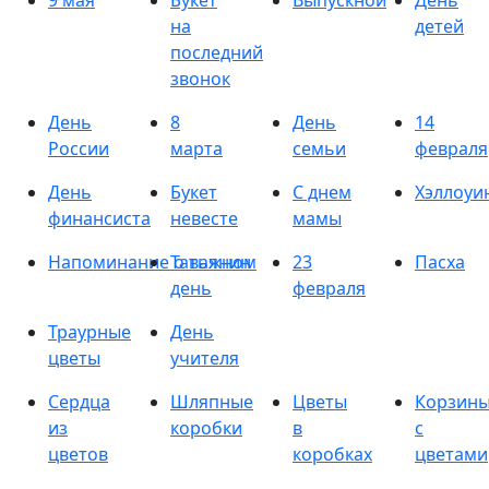
9 мая
Букет
Выпускной
День
на
детей
последний
звонок
День
8
День
14
России
марта
семьи
февраля
День
Букет
С днем
Хэллоуи
финансиста
невесте
мамы
Напоминание о важном
Татьянин
23
Пасха
день
февраля
Траурные
День
цветы
учителя
Сердца
Шляпные
Цветы
Корзин
из
коробки
в
с
цветов
коробках
цветами