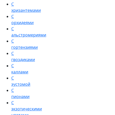
С
хризантемами
С
орхидеями
С
альстромериями
С
гортензиями
С
гвоздиками
С
каллами
С
эустомой
С
пионами
С
экзотическими