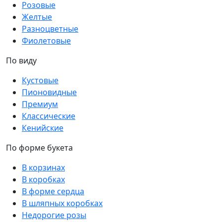
Розовые
Желтые
Разноцветные
Фиолетовые
По виду
Кустовые
Пионовидные
Премиум
Классические
Кенийские
По форме букета
В корзинах
В коробках
В форме сердца
В шляпных коробках
Недорогие розы