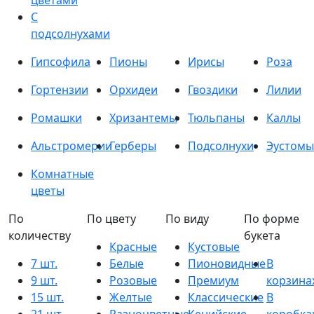
цветами
С
подсолнухами
Гипсофила
Пионы
Ирисы
Роза
Гортензии
Орхидеи
Гвоздики
Лилии
Ромашки
Хризантемы
Тюльпаны
Каллы
Альстромерии
Герберы
Подсолнухи
Эустомы
Комнатные
цветы
По
По цвету
По виду
По форме
количеству
букета
Красные
Кустовые
7 шт.
Белые
Пионовидные
В
9 шт.
Розовые
Премиум
корзина
15 шт.
Желтые
Классические
В