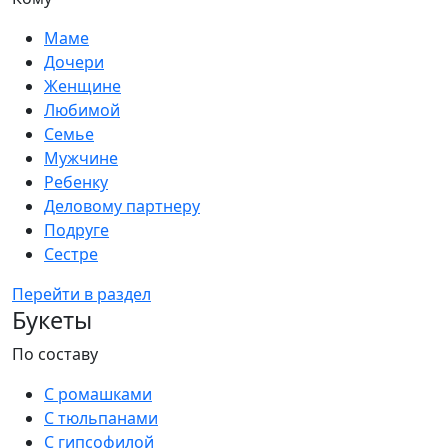
Маме
Дочери
Женщине
Любимой
Семье
Мужчине
Ребенку
Деловому партнеру
Подруге
Сестре
Перейти в раздел
Букеты
По составу
С ромашками
С тюльпанами
С гипсофилой