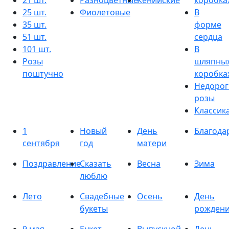
21 шт.
Разноцветные
Кенийские
коробка
25 шт.
Фиолетовые
В
35 шт.
форме
51 шт.
сердца
101 шт.
В
Розы
шляпны
поштучно
коробка
Недорог
розы
Классик
1
Новый
День
Благода
сентября
год
матери
Поздравление
Сказать
Весна
Зима
люблю
Лето
Свадебные
Осень
День
букеты
рожден