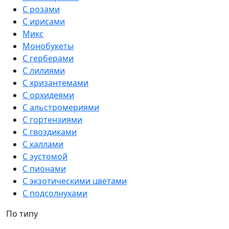
С розами
С ирисами
Микс
Монобукеты
С герберами
С лилиями
С хризантемами
С орхидеями
С альстромериями
С гортензиями
С гвоздиками
С каллами
С эустомой
С пионами
С экзотическими цветами
С подсолнухами
По типу