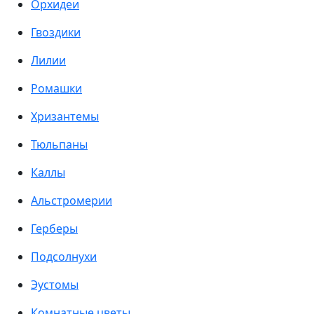
Орхидеи
Гвоздики
Лилии
Ромашки
Хризантемы
Тюльпаны
Каллы
Альстромерии
Герберы
Подсолнухи
Эустомы
Комнатные цветы