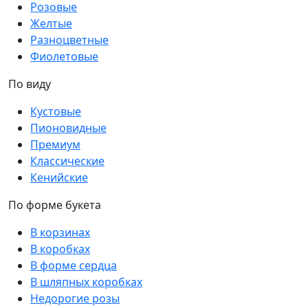
Розовые
Желтые
Разноцветные
Фиолетовые
По виду
Кустовые
Пионовидные
Премиум
Классические
Кенийские
По форме букета
В корзинах
В коробках
В форме сердца
В шляпных коробках
Недорогие розы