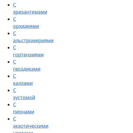
С
хризантемами
С
орхидеями
С
альстромериями
С
гортензиями
С
гвоздиками
С
каллами
С
эустомой
С
пионами
С
экзотическими