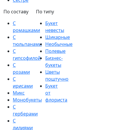
Сестре
По составу
По типу
С
Букет
ромашками
невесты
С
Шикарные
тюльпанами
Необычные
С
Полевые
гипсофилой
Бизнес-
С
букеты
розами
Цветы
С
поштучно
ирисами
Букет
Микс
от
Монобукеты
флориста
С
герберами
С
лилиями