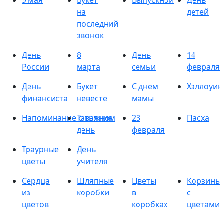
9 мая
Букет
Выпускной
День
на
детей
последний
звонок
День
8
День
14
России
марта
семьи
февраля
День
Букет
С днем
Хэллоуи
финансиста
невесте
мамы
Напоминание о важном
Татьянин
23
Пасха
день
февраля
Траурные
День
цветы
учителя
Сердца
Шляпные
Цветы
Корзин
из
коробки
в
с
цветов
коробках
цветами