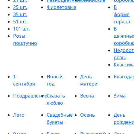
21 шт.
Разноцветные
Кенийские
коробка
25 шт.
Фиолетовые
В
35 шт.
форме
51 шт.
сердца
101 шт.
В
Розы
шляпны
поштучно
коробка
Недорог
розы
Классик
1
Новый
День
Благода
сентября
год
матери
Поздравление
Сказать
Весна
Зима
люблю
Лето
Свадебные
Осень
День
букеты
рожден