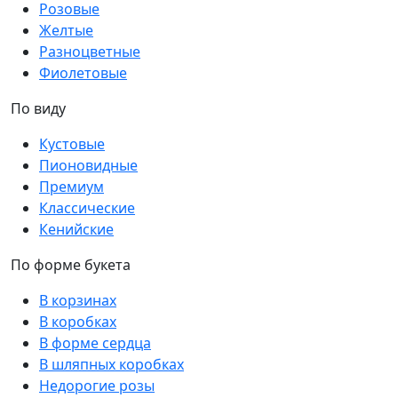
Розовые
Желтые
Разноцветные
Фиолетовые
По виду
Кустовые
Пионовидные
Премиум
Классические
Кенийские
По форме букета
В корзинах
В коробках
В форме сердца
В шляпных коробках
Недорогие розы