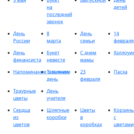
9 мая
Букет
Выпускной
День
на
детей
последний
звонок
День
8
День
14
России
марта
семьи
февраля
День
Букет
С днем
Хэллоуи
финансиста
невесте
мамы
Напоминание о важном
Татьянин
23
Пасха
день
февраля
Траурные
День
цветы
учителя
Сердца
Шляпные
Цветы
Корзин
из
коробки
в
с
цветов
коробках
цветами