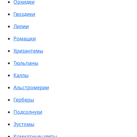
Орхидеи
Гвоздики
Лилии
Ромашки
Хризантемы
Тюльпаны
Каллы
Альстромерии
Герберы
Подсолнухи
Эустомы
Комнатные цветы