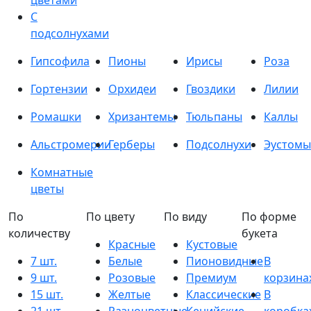
цветами
С
подсолнухами
Гипсофила
Пионы
Ирисы
Роза
Гортензии
Орхидеи
Гвоздики
Лилии
Ромашки
Хризантемы
Тюльпаны
Каллы
Альстромерии
Герберы
Подсолнухи
Эустомы
Комнатные
цветы
По
По цвету
По виду
По форме
количеству
букета
Красные
Кустовые
7 шт.
Белые
Пионовидные
В
9 шт.
Розовые
Премиум
корзина
15 шт.
Желтые
Классические
В