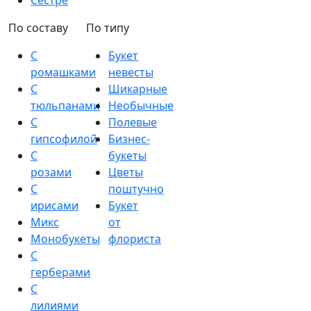
Сестре
По составу
По типу
С
Букет
ромашками
невесты
С
Шикарные
тюльпанами
Необычные
С
Полевые
гипсофилой
Бизнес-
С
букеты
розами
Цветы
С
поштучно
ирисами
Букет
Микс
от
Монобукеты
флориста
С
герберами
С
лилиями