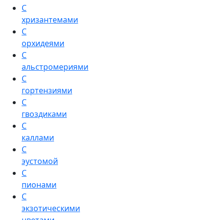
С
хризантемами
С
орхидеями
С
альстромериями
С
гортензиями
С
гвоздиками
С
каллами
С
эустомой
С
пионами
С
экзотическими