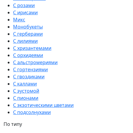
С розами
С ирисами
Микс
Монобукеты
С герберами
С лилиями
С хризантемами
С орхидеями
С альстромериями
С гортензиями
С гвоздиками
С каллами
С эустомой
С пионами
С экзотическими цветами
С подсолнухами
По типу