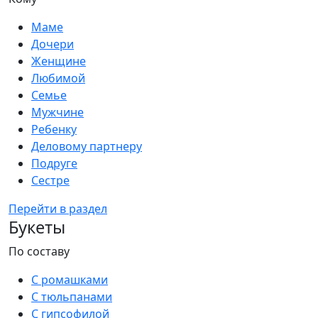
Маме
Дочери
Женщине
Любимой
Семье
Мужчине
Ребенку
Деловому партнеру
Подруге
Сестре
Перейти в раздел
Букеты
По составу
С ромашками
С тюльпанами
С гипсофилой