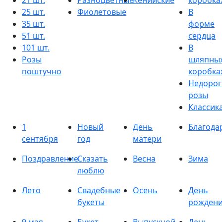
21 шт.
Разноцветные
Кенийские
коробка
25 шт.
Фиолетовые
В
35 шт.
форме
51 шт.
сердца
101 шт.
В
Розы
шляпны
поштучно
коробка
Недорог
розы
Классик
1
Новый
День
Благода
сентября
год
матери
Поздравление
Сказать
Весна
Зима
люблю
Лето
Свадебные
Осень
День
букеты
рожден