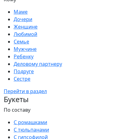
Маме
Дочери
Женщине
Любимой
Семье
Мужчине
Ребенку
Деловому партнеру
Подруге
Сестре
Перейти в раздел
Букеты
По составу
С ромашками
С тюльпанами
С гипсофилой