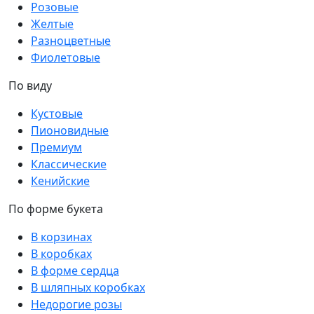
Розовые
Желтые
Разноцветные
Фиолетовые
По виду
Кустовые
Пионовидные
Премиум
Классические
Кенийские
По форме букета
В корзинах
В коробках
В форме сердца
В шляпных коробках
Недорогие розы