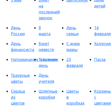
9 мая
Букет
Выпускной
День
на
детей
последний
звонок
День
8
День
14
России
марта
семьи
февраля
День
Букет
С днем
Хэллоуи
финансиста
невесте
мамы
Напоминание о важном
Татьянин
23
Пасха
день
февраля
Траурные
День
цветы
учителя
Сердца
Шляпные
Цветы
Корзин
из
коробки
в
с
цветов
коробках
цветами