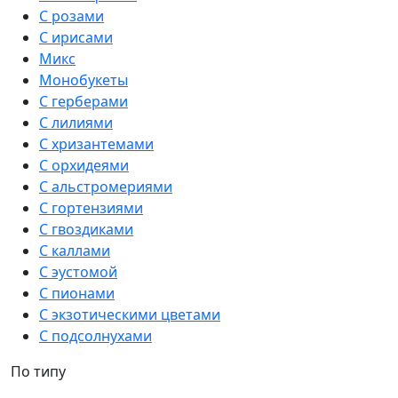
С розами
С ирисами
Микс
Монобукеты
С герберами
С лилиями
С хризантемами
С орхидеями
С альстромериями
С гортензиями
С гвоздиками
С каллами
С эустомой
С пионами
С экзотическими цветами
С подсолнухами
По типу