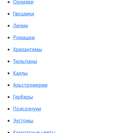
Орхидеи
Гвоздики
Лилии
Ромашки
Хризантемы
Тюльпаны
Каллы
Альстромерии
Герберы
Подсолнухи
Эустомы
Комнатные цветы