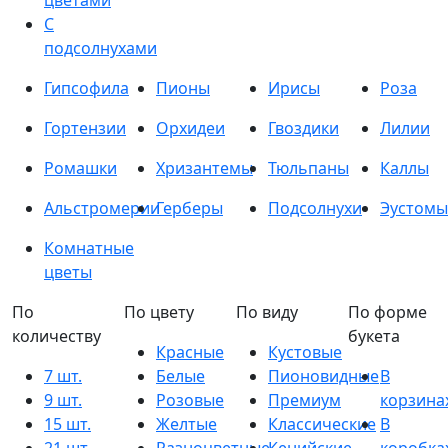
цветами
С
подсолнухами
Гипсофила
Пионы
Ирисы
Роза
Гортензии
Орхидеи
Гвоздики
Лилии
Ромашки
Хризантемы
Тюльпаны
Каллы
Альстромерии
Герберы
Подсолнухи
Эустомы
Комнатные
цветы
По
По цвету
По виду
По форме
количеству
букета
Красные
Кустовые
7 шт.
Белые
Пионовидные
В
9 шт.
Розовые
Премиум
корзина
15 шт.
Желтые
Классические
В