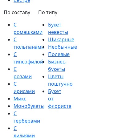
Сестре
По составу
По типу
С
Букет
ромашками
невесты
С
Шикарные
тюльпанами
Необычные
С
Полевые
гипсофилой
Бизнес-
С
букеты
розами
Цветы
С
поштучно
ирисами
Букет
Микс
от
Монобукеты
флориста
С
герберами
С
лилиями