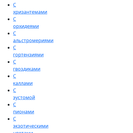
С
хризантемами
С
орхидеями
С
альстромериями
С
гортензиями
С
гвоздиками
С
каллами
С
эустомой
С
пионами
С
экзотическими