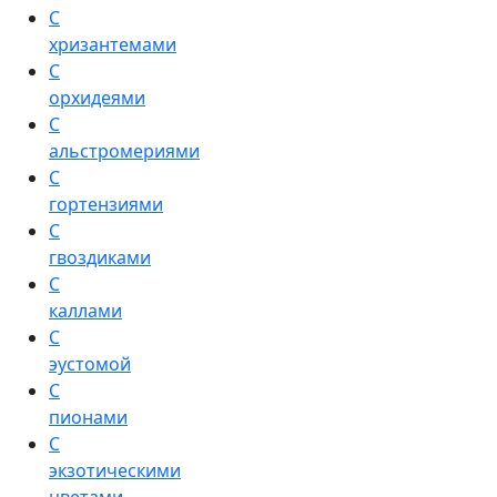
С
хризантемами
С
орхидеями
С
альстромериями
С
гортензиями
С
гвоздиками
С
каллами
С
эустомой
С
пионами
С
экзотическими