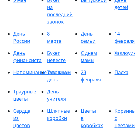
9 мая
Букет
Выпускной
День
на
детей
последний
звонок
День
8
День
14
России
марта
семьи
февраля
День
Букет
С днем
Хэллоуи
финансиста
невесте
мамы
Напоминание о важном
Татьянин
23
Пасха
день
февраля
Траурные
День
цветы
учителя
Сердца
Шляпные
Цветы
Корзин
из
коробки
в
с
цветов
коробках
цветами