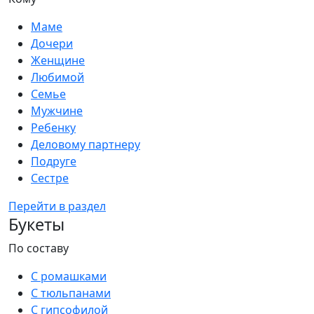
Маме
Дочери
Женщине
Любимой
Семье
Мужчине
Ребенку
Деловому партнеру
Подруге
Сестре
Перейти в раздел
Букеты
По составу
С ромашками
С тюльпанами
С гипсофилой