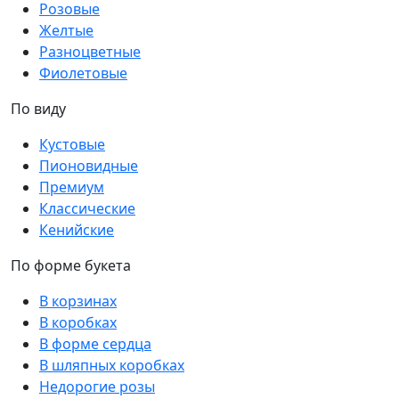
Розовые
Желтые
Разноцветные
Фиолетовые
По виду
Кустовые
Пионовидные
Премиум
Классические
Кенийские
По форме букета
В корзинах
В коробках
В форме сердца
В шляпных коробках
Недорогие розы