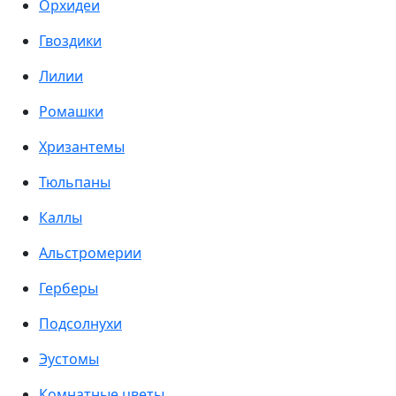
Орхидеи
Гвоздики
Лилии
Ромашки
Хризантемы
Тюльпаны
Каллы
Альстромерии
Герберы
Подсолнухи
Эустомы
Комнатные цветы