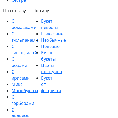
Сестре
По составу
По типу
С
Букет
ромашками
невесты
С
Шикарные
тюльпанами
Необычные
С
Полевые
гипсофилой
Бизнес-
С
букеты
розами
Цветы
С
поштучно
ирисами
Букет
Микс
от
Монобукеты
флориста
С
герберами
С
лилиями