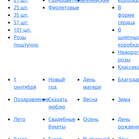
21 шт.
Разноцветные
Кенийские
коробка
25 шт.
Фиолетовые
В
35 шт.
форме
51 шт.
сердца
101 шт.
В
Розы
шляпны
поштучно
коробка
Недорог
розы
Классик
1
Новый
День
Благода
сентября
год
матери
Поздравление
Сказать
Весна
Зима
люблю
Лето
Свадебные
Осень
День
букеты
рожден