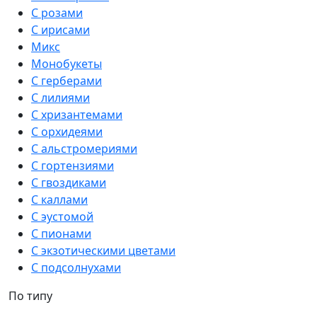
С розами
С ирисами
Микс
Монобукеты
С герберами
С лилиями
С хризантемами
С орхидеями
С альстромериями
С гортензиями
С гвоздиками
С каллами
С эустомой
С пионами
С экзотическими цветами
С подсолнухами
По типу