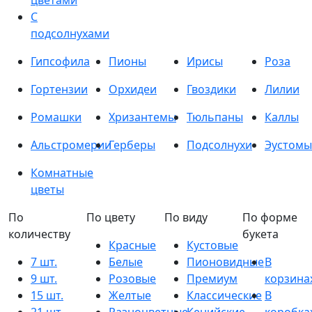
цветами
С
подсолнухами
Гипсофила
Пионы
Ирисы
Роза
Гортензии
Орхидеи
Гвоздики
Лилии
Ромашки
Хризантемы
Тюльпаны
Каллы
Альстромерии
Герберы
Подсолнухи
Эустомы
Комнатные
цветы
По
По цвету
По виду
По форме
количеству
букета
Красные
Кустовые
7 шт.
Белые
Пионовидные
В
9 шт.
Розовые
Премиум
корзина
15 шт.
Желтые
Классические
В