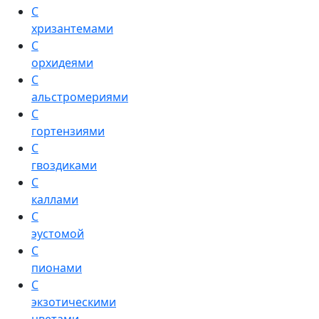
С
хризантемами
С
орхидеями
С
альстромериями
С
гортензиями
С
гвоздиками
С
каллами
С
эустомой
С
пионами
С
экзотическими