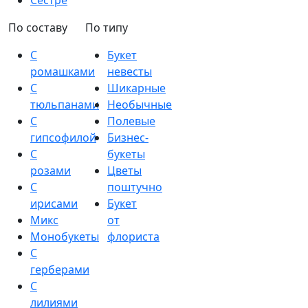
Сестре
По составу
По типу
С
Букет
ромашками
невесты
С
Шикарные
тюльпанами
Необычные
С
Полевые
гипсофилой
Бизнес-
С
букеты
розами
Цветы
С
поштучно
ирисами
Букет
Микс
от
Монобукеты
флориста
С
герберами
С
лилиями