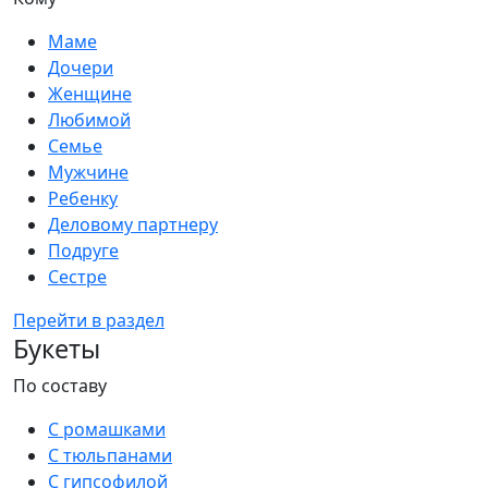
Маме
Дочери
Женщине
Любимой
Семье
Мужчине
Ребенку
Деловому партнеру
Подруге
Сестре
Перейти в раздел
Букеты
По составу
С ромашками
С тюльпанами
С гипсофилой