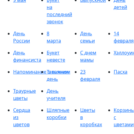
9 мая
Букет
Выпускной
День
на
детей
последний
звонок
День
8
День
14
России
марта
семьи
февраля
День
Букет
С днем
Хэллоуи
финансиста
невесте
мамы
Напоминание о важном
Татьянин
23
Пасха
день
февраля
Траурные
День
цветы
учителя
Сердца
Шляпные
Цветы
Корзин
из
коробки
в
с
цветов
коробках
цветами