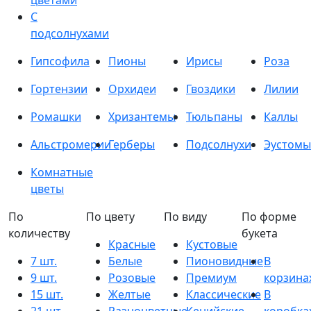
цветами
С
подсолнухами
Гипсофила
Пионы
Ирисы
Роза
Гортензии
Орхидеи
Гвоздики
Лилии
Ромашки
Хризантемы
Тюльпаны
Каллы
Альстромерии
Герберы
Подсолнухи
Эустомы
Комнатные
цветы
По
По цвету
По виду
По форме
количеству
букета
Красные
Кустовые
7 шт.
Белые
Пионовидные
В
9 шт.
Розовые
Премиум
корзина
15 шт.
Желтые
Классические
В