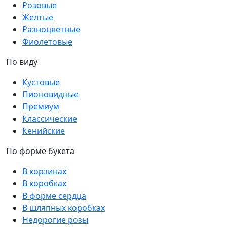
Розовые
Желтые
Разноцветные
Фиолетовые
По виду
Кустовые
Пионовидные
Премиум
Классические
Кенийские
По форме букета
В корзинах
В коробках
В форме сердца
В шляпных коробках
Недорогие розы