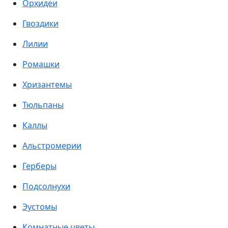
Орхидеи
Гвоздики
Лилии
Ромашки
Хризантемы
Тюльпаны
Каллы
Альстромерии
Герберы
Подсолнухи
Эустомы
Комнатные цветы