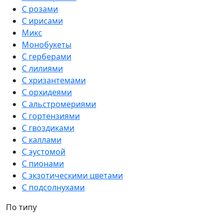
С розами
С ирисами
Микс
Монобукеты
С герберами
С лилиями
С хризантемами
С орхидеями
С альстромериями
С гортензиями
С гвоздиками
С каллами
С эустомой
С пионами
С экзотическими цветами
С подсолнухами
По типу