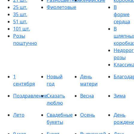
21 шт.
Разноцветные
Кенийские
коробка
25 шт.
Фиолетовые
В
35 шт.
форме
51 шт.
сердца
101 шт.
В
Розы
шляпны
поштучно
коробка
Недорог
розы
Классик
1
Новый
День
Благода
сентября
год
матери
Поздравление
Сказать
Весна
Зима
люблю
Лето
Свадебные
Осень
День
букеты
рожден