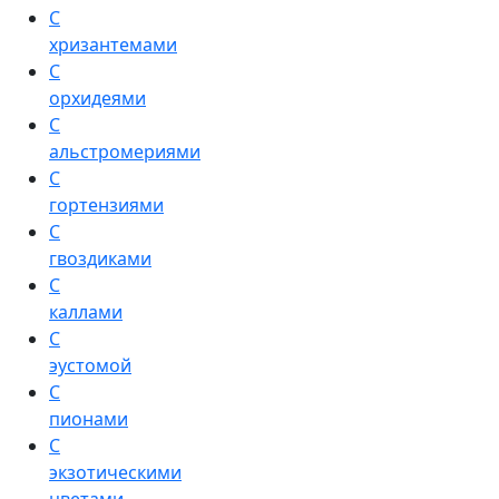
С
хризантемами
С
орхидеями
С
альстромериями
С
гортензиями
С
гвоздиками
С
каллами
С
эустомой
С
пионами
С
экзотическими