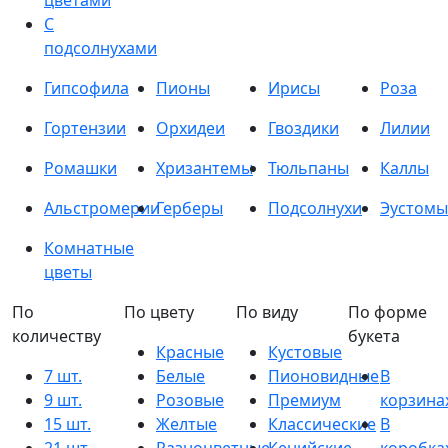
цветами
С
подсолнухами
Гипсофила
Пионы
Ирисы
Роза
Гортензии
Орхидеи
Гвоздики
Лилии
Ромашки
Хризантемы
Тюльпаны
Каллы
Альстромерии
Герберы
Подсолнухи
Эустомы
Комнатные
цветы
По
По цвету
По виду
По форме
количеству
букета
Красные
Кустовые
7 шт.
Белые
Пионовидные
В
9 шт.
Розовые
Премиум
корзина
15 шт.
Желтые
Классические
В