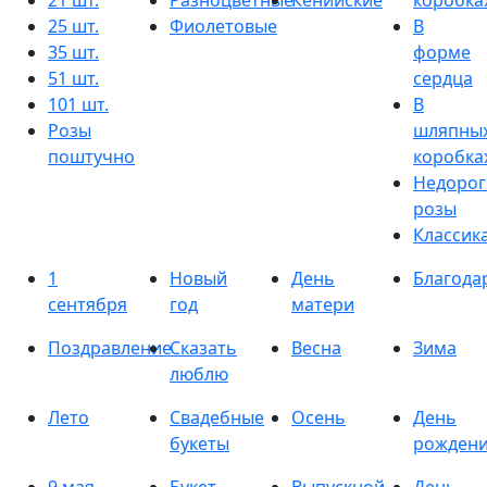
21 шт.
Разноцветные
Кенийские
коробка
25 шт.
Фиолетовые
В
35 шт.
форме
51 шт.
сердца
101 шт.
В
Розы
шляпны
поштучно
коробка
Недорог
розы
Классик
1
Новый
День
Благода
сентября
год
матери
Поздравление
Сказать
Весна
Зима
люблю
Лето
Свадебные
Осень
День
букеты
рожден