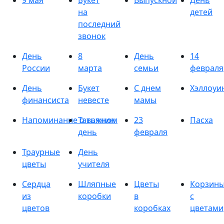
9 мая
Букет
Выпускной
День
на
детей
последний
звонок
День
8
День
14
России
марта
семьи
февраля
День
Букет
С днем
Хэллоуи
финансиста
невесте
мамы
Напоминание о важном
Татьянин
23
Пасха
день
февраля
Траурные
День
цветы
учителя
Сердца
Шляпные
Цветы
Корзин
из
коробки
в
с
цветов
коробках
цветами