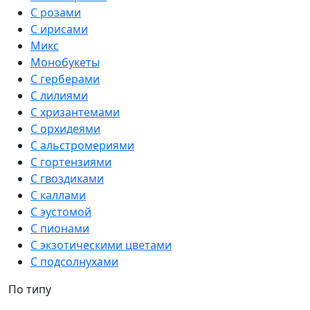
С розами
С ирисами
Микс
Монобукеты
С герберами
С лилиями
С хризантемами
С орхидеями
С альстромериями
С гортензиями
С гвоздиками
С каллами
С эустомой
С пионами
С экзотическими цветами
С подсолнухами
По типу