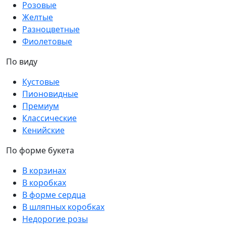
Розовые
Желтые
Разноцветные
Фиолетовые
По виду
Кустовые
Пионовидные
Премиум
Классические
Кенийские
По форме букета
В корзинах
В коробках
В форме сердца
В шляпных коробках
Недорогие розы