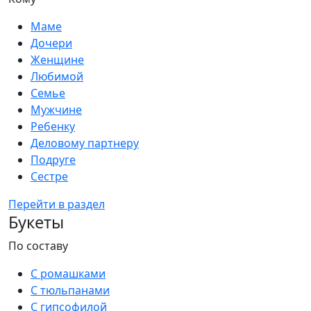
Маме
Дочери
Женщине
Любимой
Семье
Мужчине
Ребенку
Деловому партнеру
Подруге
Сестре
Перейти в раздел
Букеты
По составу
С ромашками
С тюльпанами
С гипсофилой