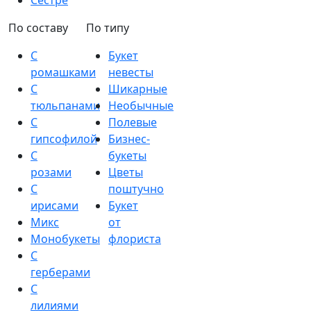
Сестре
По составу
По типу
С
Букет
ромашками
невесты
С
Шикарные
тюльпанами
Необычные
С
Полевые
гипсофилой
Бизнес-
С
букеты
розами
Цветы
С
поштучно
ирисами
Букет
Микс
от
Монобукеты
флориста
С
герберами
С
лилиями