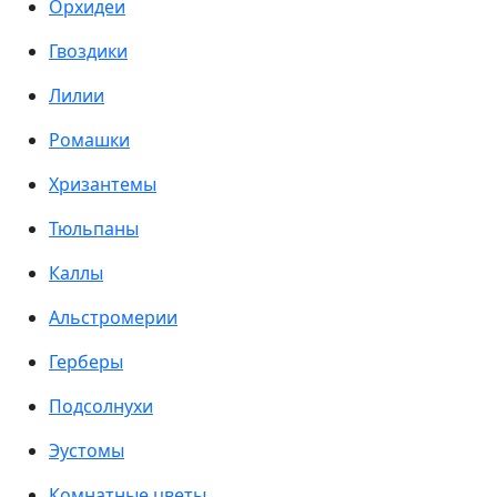
Орхидеи
Гвоздики
Лилии
Ромашки
Хризантемы
Тюльпаны
Каллы
Альстромерии
Герберы
Подсолнухи
Эустомы
Комнатные цветы