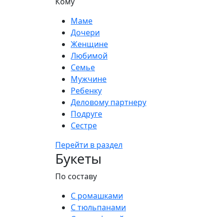
Кому
Маме
Дочери
Женщине
Любимой
Семье
Мужчине
Ребенку
Деловому партнеру
Подруге
Сестре
Перейти в раздел
Букеты
По составу
С ромашками
С тюльпанами