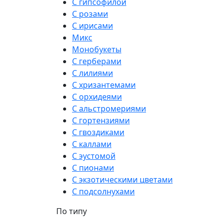
С гипсофилой
С розами
С ирисами
Микс
Монобукеты
С герберами
С лилиями
С хризантемами
С орхидеями
С альстромериями
С гортензиями
С гвоздиками
С каллами
С эустомой
С пионами
С экзотическими цветами
С подсолнухами
По типу