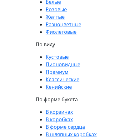
Белые
Розовые
Желтые
Разноцветные
Фиолетовые
По виду
Кустовые
Пионовидные
Премиум
Классические
Кенийские
По форме букета
В корзинах
В коробках
В форме сердца
В шляпных коробках