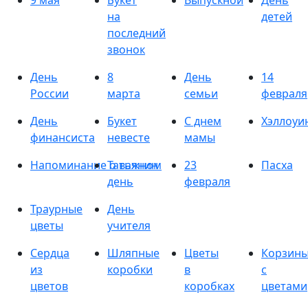
9 мая
Букет
Выпускной
День
на
детей
последний
звонок
День
8
День
14
России
марта
семьи
февраля
День
Букет
С днем
Хэллоуи
финансиста
невесте
мамы
Напоминание о важном
Татьянин
23
Пасха
день
февраля
Траурные
День
цветы
учителя
Сердца
Шляпные
Цветы
Корзин
из
коробки
в
с
цветов
коробках
цветами