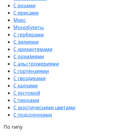
С розами
С ирисами
Микс
Монобукеты
С герберами
С лилиями
С хризантемами
С орхидеями
С альстромериями
С гортензиями
С гвоздиками
С каллами
С эустомой
С пионами
С экзотическими цветами
С подсолнухами
По типу