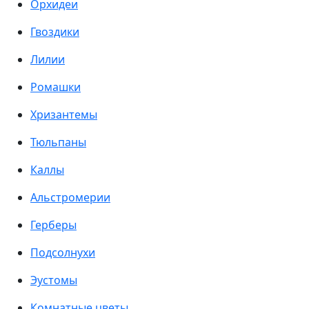
Орхидеи
Гвоздики
Лилии
Ромашки
Хризантемы
Тюльпаны
Каллы
Альстромерии
Герберы
Подсолнухи
Эустомы
Комнатные цветы