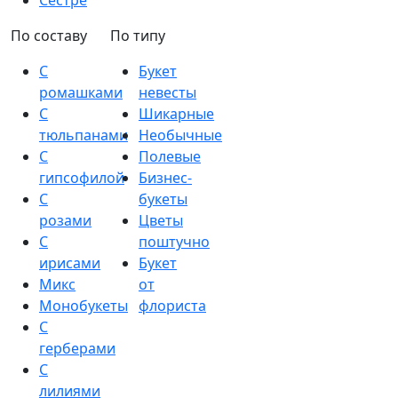
Сестре
По составу
По типу
С
Букет
ромашками
невесты
С
Шикарные
тюльпанами
Необычные
С
Полевые
гипсофилой
Бизнес-
С
букеты
розами
Цветы
С
поштучно
ирисами
Букет
Микс
от
Монобукеты
флориста
С
герберами
С
лилиями