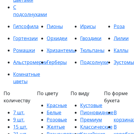
цветами
С
подсолнухами
Гипсофила
Пионы
Ирисы
Роза
Гортензии
Орхидеи
Гвоздики
Лилии
Ромашки
Хризантемы
Тюльпаны
Каллы
Альстромерии
Герберы
Подсолнухи
Эустомы
Комнатные
цветы
По
По цвету
По виду
По форме
количеству
букета
Красные
Кустовые
7 шт.
Белые
Пионовидные
В
9 шт.
Розовые
Премиум
корзина
15 шт.
Желтые
Классические
В