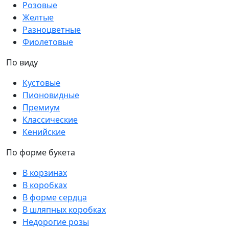
Розовые
Желтые
Разноцветные
Фиолетовые
По виду
Кустовые
Пионовидные
Премиум
Классические
Кенийские
По форме букета
В корзинах
В коробках
В форме сердца
В шляпных коробках
Недорогие розы