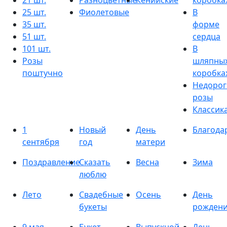
21 шт.
Разноцветные
Кенийские
коробка
25 шт.
Фиолетовые
В
35 шт.
форме
51 шт.
сердца
101 шт.
В
Розы
шляпны
поштучно
коробка
Недорог
розы
Классик
1
Новый
День
Благода
сентября
год
матери
Поздравление
Сказать
Весна
Зима
люблю
Лето
Свадебные
Осень
День
букеты
рожден