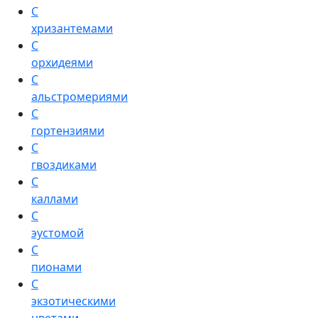
С
хризантемами
С
орхидеями
С
альстромериями
С
гортензиями
С
гвоздиками
С
каллами
С
эустомой
С
пионами
С
экзотическими