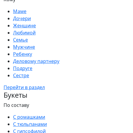
Маме
Дочери
Женщине
Любимой
Семье
Мужчине
Ребенку
Деловому партнеру
Подруге
Сестре
Перейти в раздел
Букеты
По составу
С ромашками
С тюльпанами
С гипсофилой