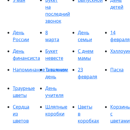
9 мая
Букет
Выпускной
День
на
детей
последний
звонок
День
8
День
14
России
марта
семьи
февраля
День
Букет
С днем
Хэллоуи
финансиста
невесте
мамы
Напоминание о важном
Татьянин
23
Пасха
день
февраля
Траурные
День
цветы
учителя
Сердца
Шляпные
Цветы
Корзин
из
коробки
в
с
цветов
коробках
цветами