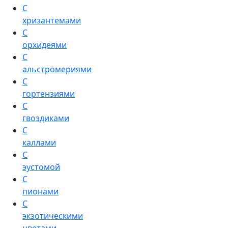
С
хризантемами
С
орхидеями
С
альстромериями
С
гортензиями
С
гвоздиками
С
каллами
С
эустомой
С
пионами
С
экзотическими