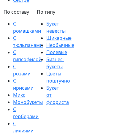
Сестре
По составу
По типу
С
Букет
ромашками
невесты
С
Шикарные
тюльпанами
Необычные
С
Полевые
гипсофилой
Бизнес-
С
букеты
розами
Цветы
С
поштучно
ирисами
Букет
Микс
от
Монобукеты
флориста
С
герберами
С
лилиями