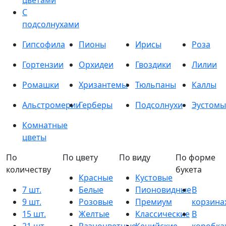
цветами
С
подсолнухами
Гипсофила
Пионы
Ирисы
Роза
Гортензии
Орхидеи
Гвоздики
Лилии
Ромашки
Хризантемы
Тюльпаны
Каллы
Альстромерии
Герберы
Подсолнухи
Эустомы
Комнатные
цветы
По
По цвету
По виду
По форме
количеству
букета
Красные
Кустовые
7 шт.
Белые
Пионовидные
В
9 шт.
Розовые
Премиум
корзина
15 шт.
Желтые
Классические
В