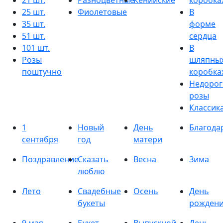
21 шт.
Разноцветные
Кенийские
коробка
25 шт.
Фиолетовые
В
35 шт.
форме
51 шт.
сердца
101 шт.
В
Розы
шляпны
поштучно
коробка
Недорог
розы
Классик
1
Новый
День
Благода
сентября
год
матери
Поздравление
Сказать
Весна
Зима
люблю
Лето
Свадебные
Осень
День
букеты
рожден