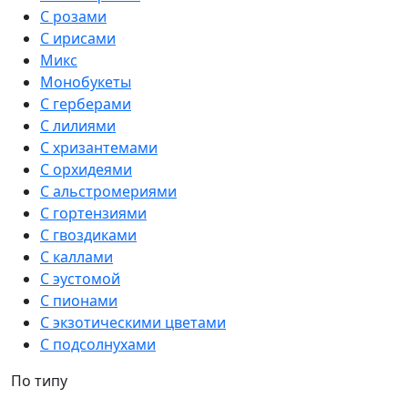
С розами
С ирисами
Микс
Монобукеты
С герберами
С лилиями
С хризантемами
С орхидеями
С альстромериями
С гортензиями
С гвоздиками
С каллами
С эустомой
С пионами
С экзотическими цветами
С подсолнухами
По типу