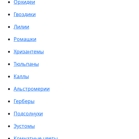
Орхидеи
Гвоздики
Лилии
Ромашки
Хризантемы
Тюльпаны
Каллы
Альстромерии
Герберы
Подсолнухи
Эустомы
Комнатные цветы