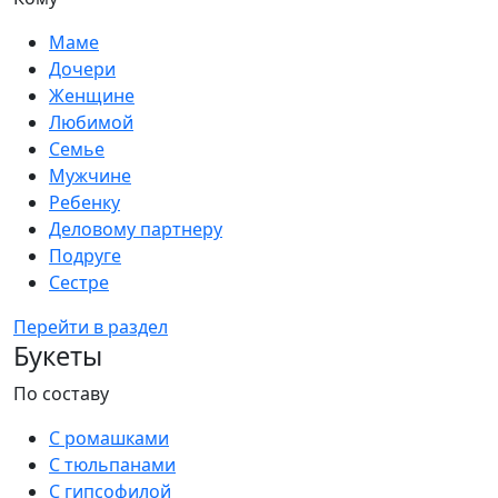
Маме
Дочери
Женщине
Любимой
Семье
Мужчине
Ребенку
Деловому партнеру
Подруге
Сестре
Перейти в раздел
Букеты
По составу
С ромашками
С тюльпанами
С гипсофилой