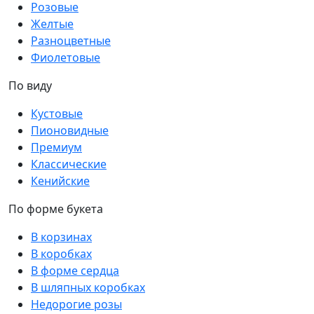
Розовые
Желтые
Разноцветные
Фиолетовые
По виду
Кустовые
Пионовидные
Премиум
Классические
Кенийские
По форме букета
В корзинах
В коробках
В форме сердца
В шляпных коробках
Недорогие розы