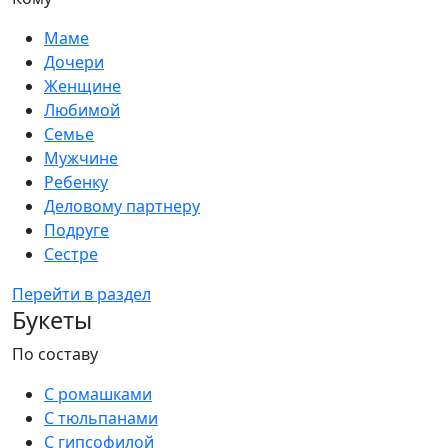
Маме
Дочери
Женщине
Любимой
Семье
Мужчине
Ребенку
Деловому партнеру
Подруге
Сестре
Перейти в раздел
Букеты
По составу
С ромашками
С тюльпанами
С гипсофилой