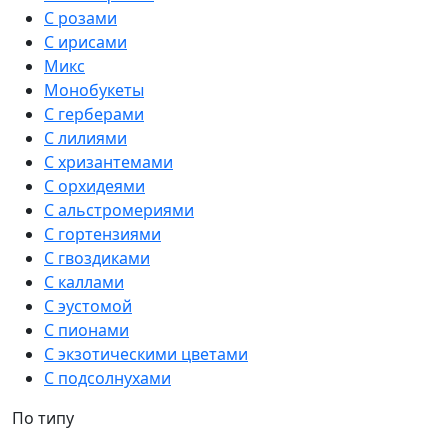
С розами
С ирисами
Микс
Монобукеты
С герберами
С лилиями
С хризантемами
С орхидеями
С альстромериями
С гортензиями
С гвоздиками
С каллами
С эустомой
С пионами
С экзотическими цветами
С подсолнухами
По типу