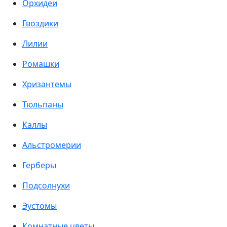
Орхидеи
Гвоздики
Лилии
Ромашки
Хризантемы
Тюльпаны
Каллы
Альстромерии
Герберы
Подсолнухи
Эустомы
Комнатные цветы