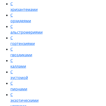
С
хризантемами
С
орхидеями
С
альстромериями
С
гортензиями
С
гвоздиками
С
каллами
С
эустомой
С
пионами
С
экзотическими