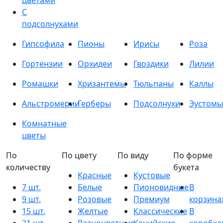
цветами
С
подсолнухами
Гипсофила
Пионы
Ирисы
Роза
Гортензии
Орхидеи
Гвоздики
Лилии
Ромашки
Хризантемы
Тюльпаны
Каллы
Альстромерии
Герберы
Подсолнухи
Эустомы
Комнатные
цветы
По
По цвету
По виду
По форме
количеству
букета
Красные
Кустовые
7 шт.
Белые
Пионовидные
В
9 шт.
Розовые
Премиум
корзина
15 шт.
Желтые
Классические
В