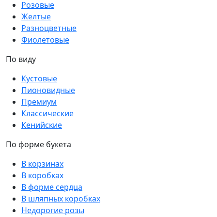
Розовые
Желтые
Разноцветные
Фиолетовые
По виду
Кустовые
Пионовидные
Премиум
Классические
Кенийские
По форме букета
В корзинах
В коробках
В форме сердца
В шляпных коробках
Недорогие розы