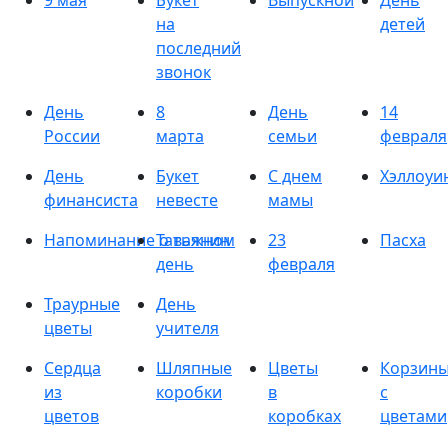
9 мая
Букет
Выпускной
День
на
детей
последний
звонок
День
8
День
14
России
марта
семьи
февраля
День
Букет
С днем
Хэллоуи
финансиста
невесте
мамы
Напоминание о важном
Татьянин
23
Пасха
день
февраля
Траурные
День
цветы
учителя
Сердца
Шляпные
Цветы
Корзин
из
коробки
в
с
цветов
коробках
цветами