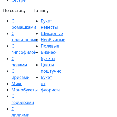
Сестре
По составу
По типу
С
Букет
ромашками
невесты
С
Шикарные
тюльпанами
Необычные
С
Полевые
гипсофилой
Бизнес-
С
букеты
розами
Цветы
С
поштучно
ирисами
Букет
Микс
от
Монобукеты
флориста
С
герберами
С
лилиями