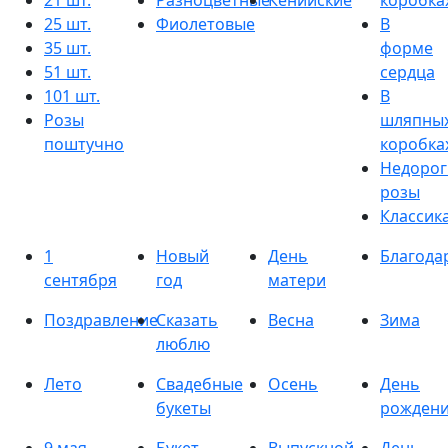
21 шт.
Разноцветные
Кенийские
коробка
25 шт.
Фиолетовые
В
35 шт.
форме
51 шт.
сердца
101 шт.
В
Розы
шляпны
поштучно
коробка
Недорог
розы
Классик
1
Новый
День
Благода
сентября
год
матери
Поздравление
Сказать
Весна
Зима
люблю
Лето
Свадебные
Осень
День
букеты
рожден