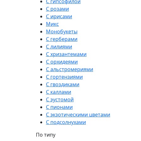
С гипсофилой
С розами
С ирисами
Микс
Монобукеты
С герберами
С лилиями
С хризантемами
С орхидеями
С альстромериями
С гортензиями
С гвоздиками
С каллами
С эустомой
С пионами
С экзотическими цветами
С подсолнухами
По типу