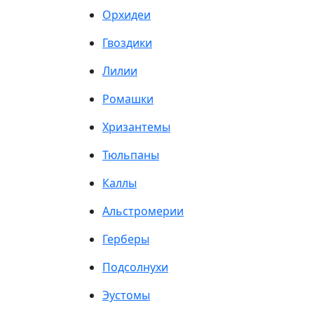
Орхидеи
Гвоздики
Лилии
Ромашки
Хризантемы
Тюльпаны
Каллы
Альстромерии
Герберы
Подсолнухи
Эустомы