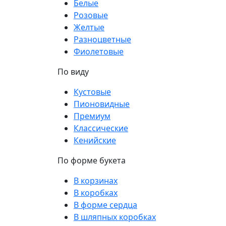
Белые
Розовые
Желтые
Разноцветные
Фиолетовые
По виду
Кустовые
Пионовидные
Премиум
Классические
Кенийские
По форме букета
В корзинах
В коробках
В форме сердца
В шляпных коробках