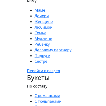
Кому
Маме
Дочери
Женщине
Любимой
Семье
Мужчине
Ребенку
Деловому партнеру
Подруге
Сестре
Перейти в раздел
Букеты
По составу
С ромашками
С тюльпанами